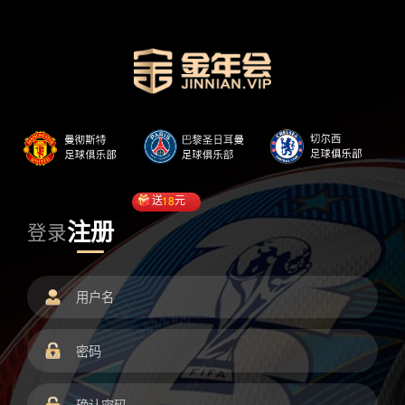
送
18
元
注册
登录