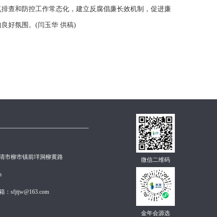
点排查和防控工作常态化，建立反腐倡廉长效机制，促进廉
好氛围。(闫玉华 供稿)
清市柳市镇前垟洞柳黄路
微信二维码
m
fjtjw@163.com
金年会源选