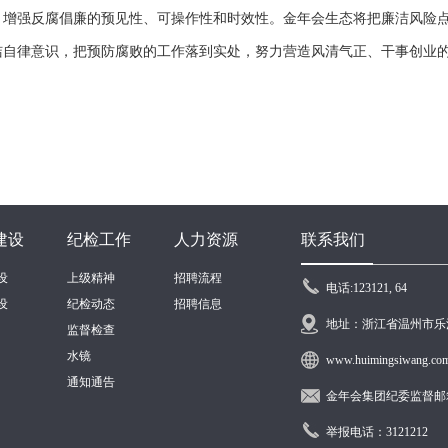
，增强反腐倡廉的预见性、可操作性和时效性。金年会生态将把廉洁风险
自律意识，把预防腐败的工作落到实处，努力营造风清气正、干事创业的良
建设
纪检工作
人力资源
联系我们
设
上级精神
招聘流程
电话:123121, 64
设
纪检动态
招聘信息
地址：浙江省温州市乐
监督检查
水镜
www.huimingsiwang.co
通知通告
金年会集团纪委监督邮箱：s
举报电话：3121212