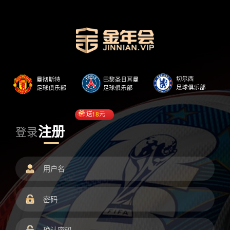
送
18
元
注册
登录