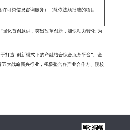
含许可类信息咨询服务）（除依法须批准的项目
“强化首创意识，突出改革创新，加快动力转化”为
于打造“创新模式下的产融结合综合服务平台”。金
养五大战略新兴行业，积极整合各产业合作方、院校