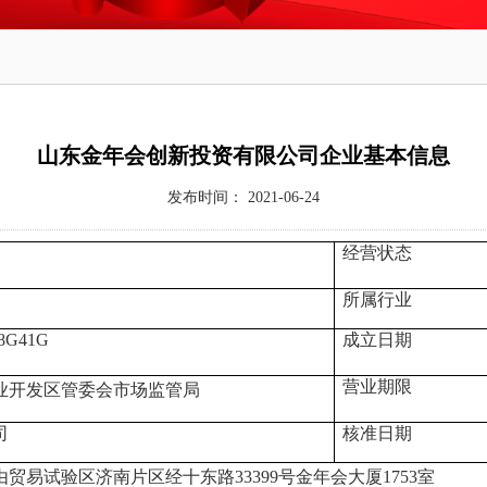
山东金年会创新投资有限公司企业基本信息
发布时间： 2021-06-24
经营状态
所属行业
8G41G
成立日期
营业期限
业开发区管委会市场监管局
司
核准日期
由贸易试验区济南片区经十东路
33399
号金年会大厦
1753
室