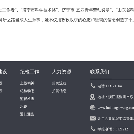
进工作者”、“济宁市科学技术奖”、济宁市“五四青年劳动奖章”、“山东省科
科研之路当成人生乐事，她不仅
用
孜孜以求的心态和坚韧的信念创造了个
建设
纪检工作
人力资源
联系我们
设
上级精神
招聘流程
电话:123121, 64
设
纪检动态
招聘信息
地址：浙江省温州市乐
监督检查
水镜
www.huimingsiwang.co
通知通告
金年会集团纪委监督邮箱：s
举报电话：3121212