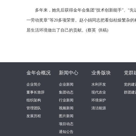
多年来，
她先后获得金年会集团“技术创新能手”、“先
一劳动奖章”等20多项荣誉。
赵小娟同志把看似枯燥繁杂的
居生活环境
做出了自己的贡献
。
(蔡英 供稿)
金年会概况
新闻中心
业务版块
党群
企业简介
企业新闻
水利开发
党的建
董事长致辞
集团动态
现代农业
群团建
组织架构
行业新闻
环境保护
管理团队
视频新闻
清洁能源
发展历程
图片新闻
项目动态
通知公告