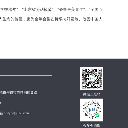
学技术奖”、“山东省劳动模范”、“齐鲁最美青年”、“全国五
人生命的价值，更为金年会集团
持续向好
发展、改善中国人
清市柳市镇前垟洞柳黄路
微信二维码
m
fjtjw@163.com
金年会源选