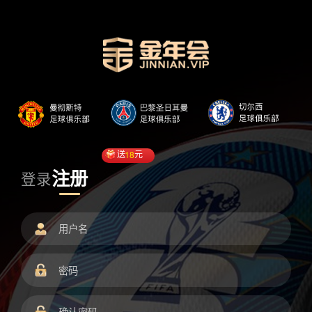
送
18
元
注册
登录