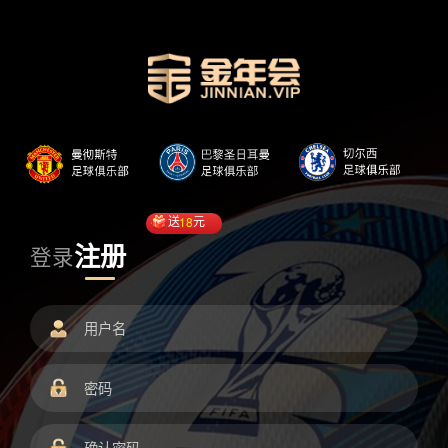
送
18
元
注册
登录